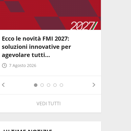
Ecco le novità FMI 2027:
Allenam
soluzioni innovative per
Piemont
agevolare tutti…
giornata
7 Agosto 2026
3 Agost
VEDI TUTTI