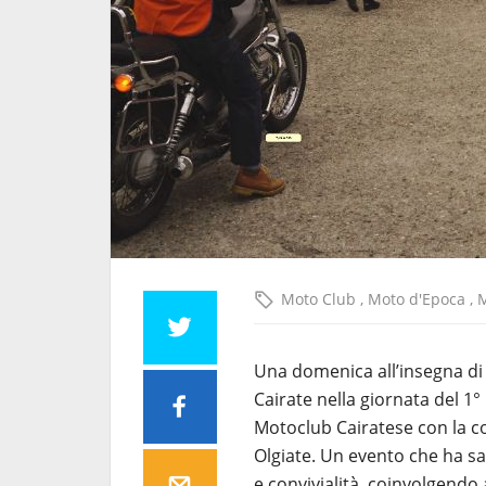
Moto Club
,
Moto d'Epoca
,
M
Una domenica all’insegna di 
Cairate nella giornata del 1°
Motoclub Cairatese con la 
Olgiate. Un evento che ha sa
e convivialità, coinvolgendo a