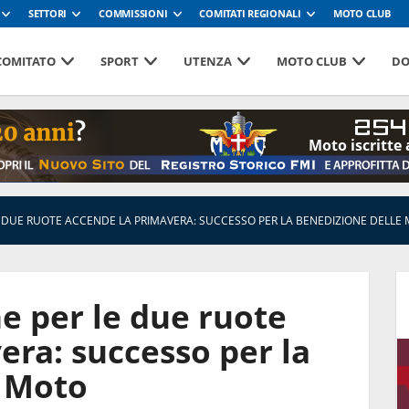
SETTORI
COMMISSIONI
COMITATI REGIONALI
MOTO CLUB
 COMITATO
SPORT
UTENZA
MOTO CLUB
DO
254
Moto iscritte 
LE DUE RUOTE ACCENDE LA PRIMAVERA: SUCCESSO PER LA BENEDIZIONE DELLE
ne per le due ruote
era: successo per la
e Moto