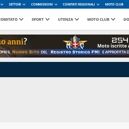
SETTORI
COMMISSIONI
COMITATI REGIONALI
MOTO CLUB
 COMITATO
SPORT
UTENZA
MOTO CLUB
DO
254
Moto iscritte 