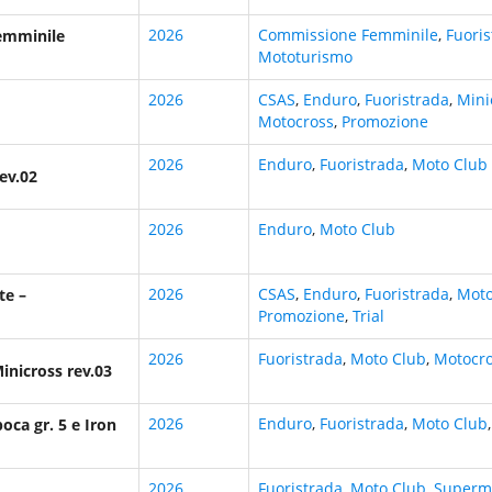
2026
Commissione Femminile
,
Fuoris
emminile
Mototurismo
2026
CSAS
,
Enduro
,
Fuoristrada
,
Mini
Motocross
,
Promozione
2026
Enduro
,
Fuoristrada
,
Moto Club
ev.02
2026
Enduro
,
Moto Club
2026
CSAS
,
Enduro
,
Fuoristrada
,
Moto
te –
Promozione
,
Trial
2026
Fuoristrada
,
Moto Club
,
Motocr
inicross rev.03
2026
Enduro
,
Fuoristrada
,
Moto Club
oca gr. 5 e Iron
2026
Fuoristrada
,
Moto Club
,
Superm