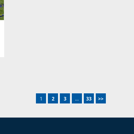
1
2
3
…
33
>>