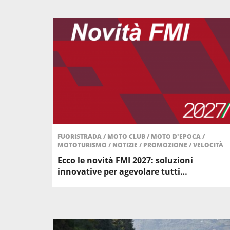
FUORISTRADA
/
MOTO CLUB
/
MOTO D'EPOCA
/
MOTOTURISMO
/
NOTIZIE
/
PROMOZIONE
/
VELOCITÀ
Ecco le novità FMI 2027: soluzioni
innovative per agevolare tutti…