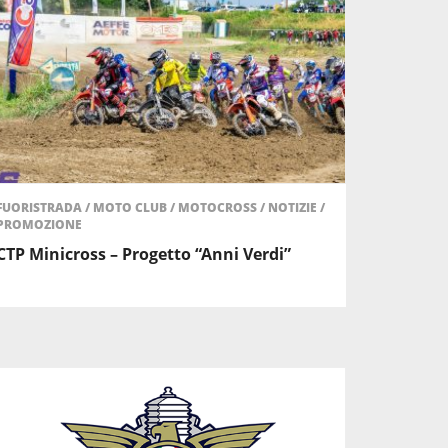
FUORISTRADA
/
MOTO CLUB
/
MOTOCROSS
/
NOTIZIE
/
PROMOZIONE
CTP Minicross – Progetto “Anni Verdi”