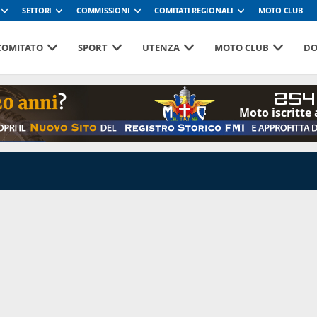
SETTORI
COMMISSIONI
COMITATI REGIONALI
MOTO CLUB
 COMITATO
SPORT
UTENZA
MOTO CLUB
DO
254
Moto iscritte 