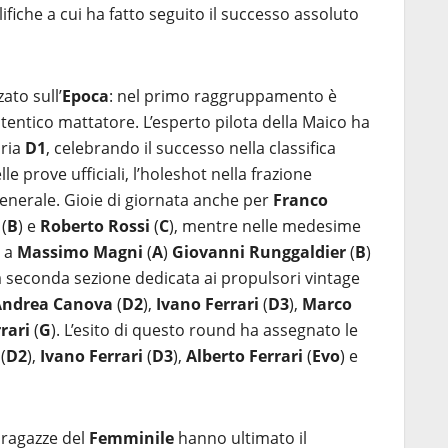
lifiche a cui ha fatto seguito il successo assoluto
zato sull’
Epoca
: nel primo raggruppamento è
utentico mattatore. L’esperto pilota della Maico ha
oria
D1
, celebrando il successo nella classifica
lle prove ufficiali, l’holeshot nella frazione
 generale. Gioie di giornata anche per
Franco
(
B
) e
Roberto Rossi
(
C
), mentre nelle medesime
i a
Massimo Magni
(
A
)
Giovanni Runggaldier
(
B
)
la seconda sezione dedicata ai propulsori vintage
Andrea Canova
(
D2
),
Ivano Ferrari
(
D3
),
Marco
rari
(
G
). L’esito di questo round ha assegnato le
(
D2
),
Ivano Ferrari
(
D3
),
Alberto Ferrari
(
Evo
) e
 ragazze del
Femminile
hanno ultimato il