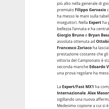
più alto nella generale di gio
premiato
Filippo Gervasio
c
ha messo le mani sulla tabe
inseguitori. Nella
Expert
ha 
bellezza l’annata e ha centra
Giorgio Bruno
e
Bryan Bes
assoluta ottenuta ad
Ottob
Francesco Zoriaco
ha lascia
prestazione costante che gli è
vittoria del Campionato è sta
seconda manche
Edoardo Vo
una prova regolare ha messo 
La
Expert/Fast MX1
ha comp
Internazionale
.
Alex Maso
sigillando una nuova afferma
Medesimo copione a cui si è 