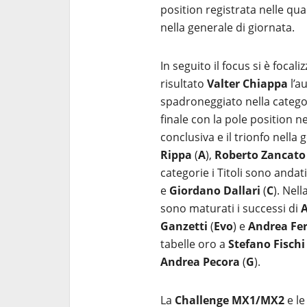
position registrata nelle qua
nella generale di giornata.
In seguito il focus si è focaliz
risultato
Valter
Chiappa
l’a
spadroneggiato nella categ
finale con la pole position ne
conclusiva e il trionfo nella
Rippa
(
A
),
Roberto Zancato
categorie i Titoli sono andat
e
Giordano
Dallari
(
C
). Nel
sono maturati i successi di
Ganzetti
(
Evo
) e
Andrea Fer
tabelle oro a
Stefano Fischi
Andrea Pecora
(
G
).
La
Challenge MX1/MX2
e le