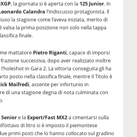
MXGP
, la giornata si è aperta con la
125 Junior
. In
Leonardo
Calandra
l’indiscusso protagonista. Il
uso la stagione come l’aveva iniziata, merito di
 è valsa la prima posizione non solo nella tappa
ssifica finale.
ome mattatore
Pietro Riganti
, capace di imporsi
 frazione successiva, dopo aver realizzato inoltre
e l’holeshot in Gara 2. La vittoria conseguita gli ha
to posto nella classifica finale, mentre il Titolo è
ck Maifredi
, assente per infortunio in
re di una stagione degna di nota culminata con
o.
 Senior
e la
Expert/Fast MX2
a cimentarsi sulla
l’ottavo di litro si è imposto il piemontese
i due primi posti che lo hanno collocato sul gradino