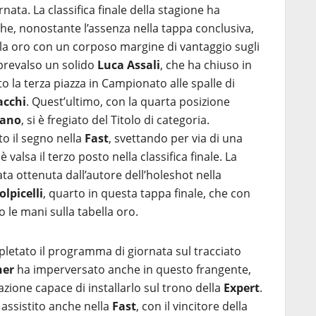
rnata. La classifica finale della stagione ha
he, nonostante l’assenza nella tappa conclusiva,
lla oro con un corposo margine di vantaggio sugli
prevalso un solido
Luca Assali
, che ha chiuso in
to la terza piazza in Campionato alle spalle di
acchi
. Quest’ultimo, con la quarta posizione
iano
, si è fregiato del Titolo di categoria.
to il segno nella
Fast
, svettando per via di una
 valsa il terzo posto nella classifica finale. La
ta ottenuta dall’autore dell’holeshot nella
lpicelli
, quarto in questa tappa finale, che con
le mani sulla tabella oro.
letato il programma di giornata sul tracciato
ner
ha imperversato anche in questo frangente,
zione capace di installarlo sul trono della
Expert
.
assistito anche nella
Fast
, con il vincitore della