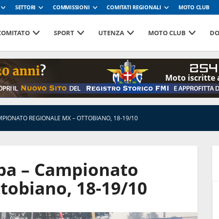
SETTORI
COMMISSIONI
COMITATI REGIONALI
MOTO CLUB
 COMITATO
SPORT
UTENZA
MOTO CLUB
DO
254
Moto iscritte 
PIONATO REGIONALE MX – OTTOBIANO, 18-19/10
»
pa – Campionato
tobiano, 18-19/10