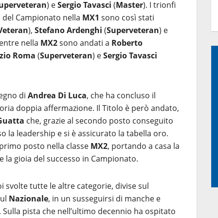
uperveteran
) e
Sergio Tavasci
(
Master
). I trionfi
ale del Campionato nella
MX1
sono così stati
Veteran
),
Stefano Ardenghi
(
Superveteran
) e
mentre nella
MX2
sono andati a
Roberto
zio Roma
(
Superveteran
) e
Sergio Tavasci
segno di
Andrea Di Luca
, che ha concluso il
ia doppia affermazione. Il Titolo è però andato,
Guatta
che, grazie al secondo posto conseguito
o la leadership e si è assicurato la tabella oro.
 primo posto nella classe
MX2
, portando a casa la
e la gioia del successo in Campionato.
 svolte tutte le altre categorie, divise sul
sul
Nazionale
, in un susseguirsi di manche e
Sulla pista che nell’ultimo decennio ha ospitato