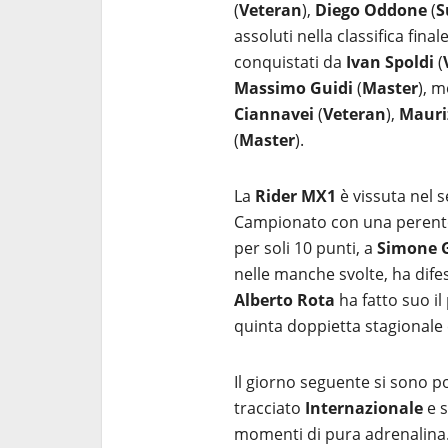
(
Veteran
),
Diego Oddone
(
S
assoluti nella classifica fin
conquistati da
Ivan Spoldi
(
Massimo Guidi
(
Master
), 
Ciannavei
(
Veteran
),
Mauri
(
Master
).
La
Rider MX1
è vissuta nel 
Campionato con una perentor
per soli 10 punti, a
Simone 
nelle manche svolte, ha difes
Alberto Rota
ha fatto suo il
quinta doppietta stagionale 
Il giorno seguente si sono poi
tracciato
Internazionale
e 
momenti di pura adrenalina. 