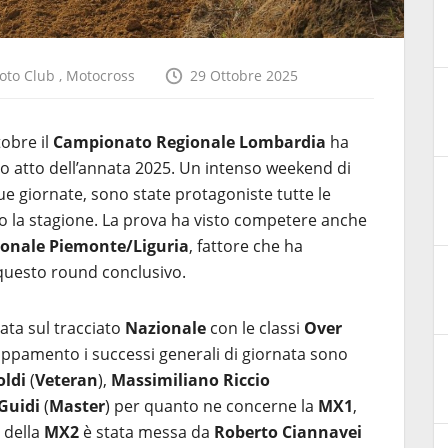
oto Club
,
Motocross
29 Ottobre 2025
obre il
Campionato Regionale Lombardia
ha
mo atto dell’annata 2025. Un intenso weekend di
due giornate, sono state protagoniste tutte le
 la stagione. La prova ha visto competere anche
onale Piemonte/Liguria
, fattore che ha
questo round conclusivo.
iata sul tracciato
Nazionale
con le classi
Over
uppamento i successi generali di giornata sono
oldi
(
Veteran
),
Massimiliano Riccio
Guidi
(
Master
) per quanto ne concerne la
MX1
,
 della
MX2
è stata messa da
Roberto Ciannavei