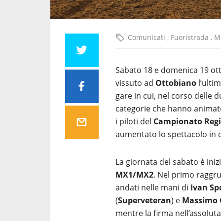
Comunicati
,
Fuoristrada
,
M
Sabato 18 e domenica 19 ott
vissuto ad
Ottobiano
l’ulti
gare in cui, nel corso delle 
categorie che hanno animato
i piloti del
Campionato Regi
aumentato lo spettacolo in 
La giornata del sabato è iniz
MX1/MX2
. Nel primo raggr
andati nelle mani di
Ivan Sp
(
Superveteran
) e
Massimo 
mentre la firma nell’assoluta