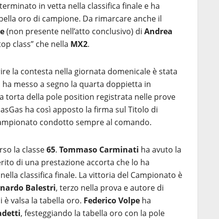
 terminato in vetta nella classifica finale e ha
abella oro di campione. Da rimarcare anche il
te
(non presente nell’atto conclusivo) di
Andrea
 “top class” che nella
MX2
.
ire la contesta nella giornata domenicale è stata
i
ha messo a segno la quarta doppietta in
la torta della pole position registrata nelle prove
a GasGas ha così apposto la firma sul Titolo di
 Campionato condotto sempre al comando.
rso la classe
65
.
Tommaso Carminati
ha avuto la
rito di una prestazione accorta che lo ha
nella classifica finale. La vittoria del Campionato è
nardo Balestri
, terzo nella prova e autore di
i è valsa la tabella oro.
Federico Volpe
ha
adetti
, festeggiando la tabella oro con la pole