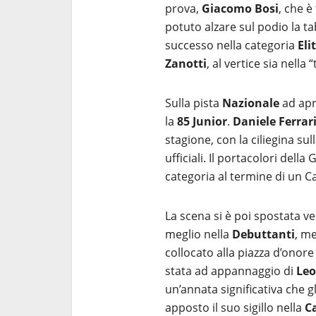
prova,
Giacomo Bosi
, che è
potuto alzare sul podio la t
successo nella categoria
Eli
Zanotti
, al vertice sia nella
Sulla pista
Nazionale
ad apr
la
85 Junior
.
Daniele Ferrar
stagione, con la ciliegina sul
ufficiali. Il portacolori dell
categoria al termine di un
La scena si è poi spostata ve
meglio nella
Debuttanti
, me
collocato alla piazza d’onore 
stata ad appannaggio di
Leo
un’annata significativa che gl
apposto il suo sigillo nella
C