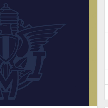
Licenza Fuoristrada Regionale.
–
Approfondimento sulle
possibilità di utilizzo
3 Febbraio 2026