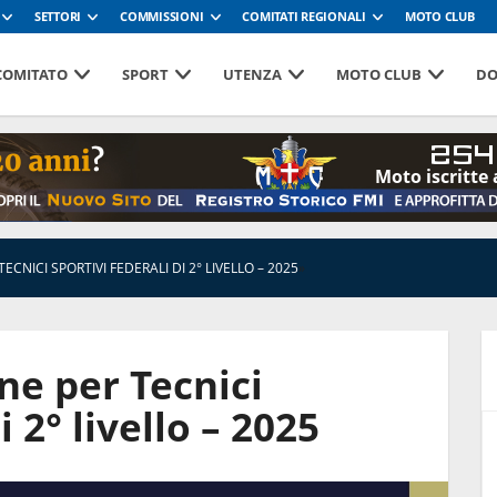
SETTORI
COMMISSIONI
COMITATI REGIONALI
MOTO CLUB
 COMITATO
SPORT
UTENZA
MOTO CLUB
DO
254
Moto iscritte 
CNICI SPORTIVI FEDERALI DI 2° LIVELLO – 2025
»
ne per Tecnici
i 2° livello – 2025