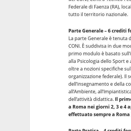
Federale di Faenza (RA), local
tutto il territorio nazionale.
Parte Generale – 6 crediti 
La parte Generale è tenuta d
CONI. È suddivisa in due modu
primo modulo è basato sull’i
alla Psicologia dello Sport e
oltre a nozioni specifiche s
organizzazione federale). Il 
dell’insegnamento e della co
all’Ambiente, all’Impiantistica 
dell’attività didattica.
Il pri
a Roma nei giorni 2, 3 e 4 
effettuato sempre a Roma ne
Parte Pratica – 4 crediti fo