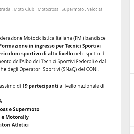
strada
,
Moto Club
,
Motocross
,
Supermoto
,
Velocità
derazione Motociclistica Italiana (FMI) bandisce
Formazione in ingresso per Tecnici Sportivi
urriculum sportivo di alto livello
nel rispetto di
to dell’Albo dei Tecnici Sportivi Federali e dal
che degli Operatori Sportivi (SNaQ) del CONI.
massimo di
19 partecipanti
a livello nazionale di
à
cross e Supermoto
o e Motorally
atori Atletici