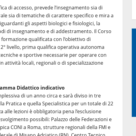
lifica di accesso, prevede l’insegnamento sia di
le sia di tematiche di carattere specifico e mira a
uardanti gli aspetti biologici e fisiologici, la
todi di insegnamento e di addestramento. Il Corso
 formazione qualificata con l’obiettivo di
 2° livello, prima qualifica operativa autonoma
tecniche e sportive necessarie per operare con
 attività locali, regionali o di specializzazione
ramma Didattico indicativo
lessiva di un anno circa e sarà diviso in tre
la Pratica e quella Specialistica per un totale di 22
a alle lezioni è obbligatoria pena l’esclusione
i svolgimento possibili: Palazzo delle Federazioni e
ica CONI a Roma, strutture regionali della FMI e
erale di Misano Adriatico (RN), Centro Tecnico