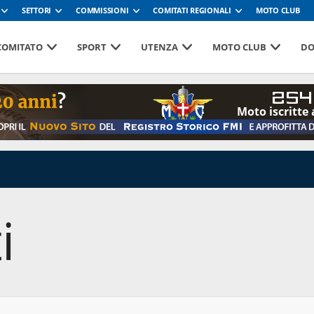
SETTORI
COMMISSIONI
COMITATI REGIONALI
MOTO CLUB
 COMITATO
SPORT
UTENZA
MOTO CLUB
DO
254
Moto iscritte 
i