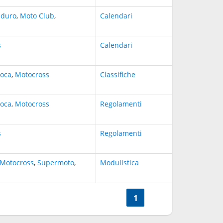
nduro
,
Moto Club
,
Calendari
s
Calendari
poca
,
Motocross
Classifiche
poca
,
Motocross
Regolamenti
s
Regolamenti
Motocross
,
Supermoto
,
Modulistica
<<
1
>>